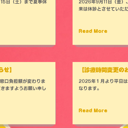
月15日（土）まで夏季休
2026年9月11日（金
来は休診とさせていた
。
Read More
らせ】
【診療時間変更の
の窓口負担額が変わりま
2025年１月より平日は午
だきますようお願い申し
なります。
Read More