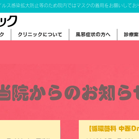
イルス感染拡大防止等のため院内ではマスクの着用をお願いしてお
ク
クリニックについて
風邪症状の方へ
診療案
当院からのお知ら
】
【循環器科 中西D